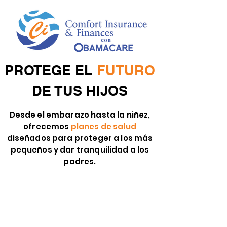
PROTEGE EL
FUTURO
DE TUS HIJOS
Desde el embarazo hasta la niñez,
ofrecemos
planes de salud
diseñados para proteger a los más
pequeños y dar tranquilidad a los
padres.
Hemos ayudado a miles de madres
texanas con su cobertura de salud
VER OPCIONES DE SEGURO
MÉDICO EN TEXAS