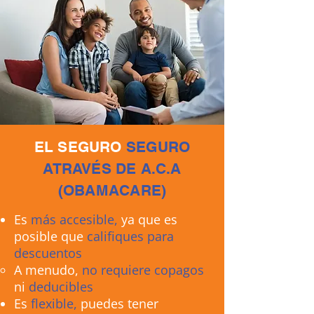
EL SEGURO
SEGURO
ATRAVÉS DE A.C.A
(OBAMACARE)
Es
más accesible,
ya que es
posible que
califiques para
descuentos
A menudo,
no requiere copagos
ni
deducibles
Es
flexible,
puedes tener