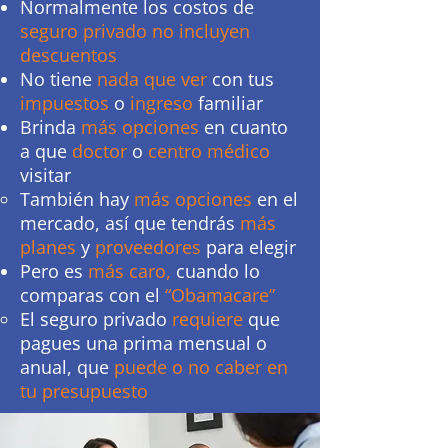
Normalmente los costos de
seguro privado
no incluyen
descuentos
No tiene
nada que ver
con tus
impuestos
o
ingreso
familiar
Brinda
más opciones
en cuanto
a que
doctor
o
centro médico
visitar
También hay
más opciones
en el
mercado, así que tendrás
más
planes
y
proveedores
para elegir
Pero es
más caro,
cuando lo
comparas con el
“Obamacare”
El seguro privado
requiere
que
pagues una prima mensual o
anual, que
puede o no caber en
tu presupuesto