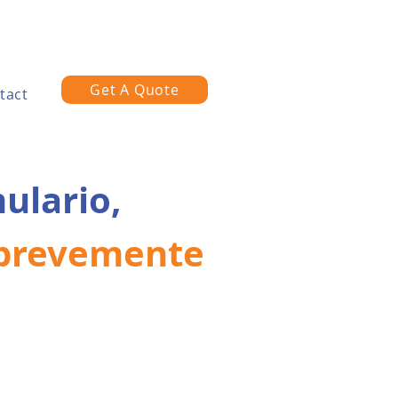
Get A Quote
tact
ulario,
brevemente