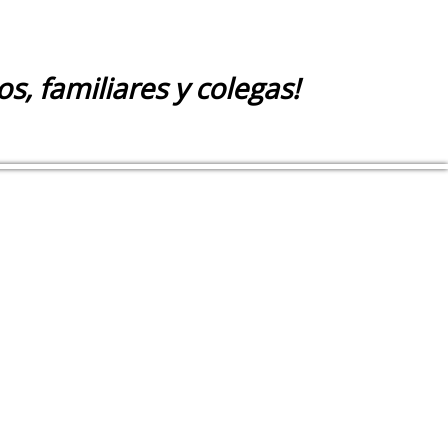
os, familiares y colegas!
om
, Suite 212
ce & Finances.
habla español.