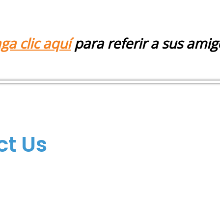
ga clic aquí
para referir a sus amig
(305) 928-4888
info@comfortif.c
ct Us
​3399 NW 72nd Ave
Miami, FL 33122
© 2025 Comfort Insuran
All rights reserved. Se 