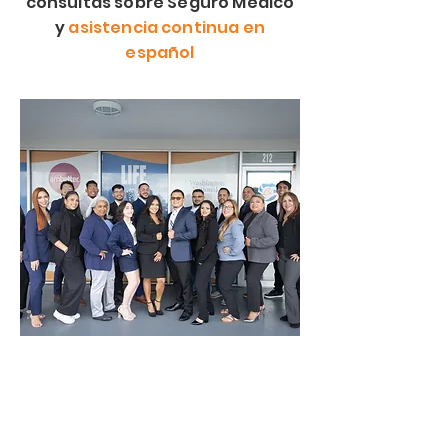
consultas sobre Seguro Médico
y
asistencia continua en
español
Hemos ayudado a miles de
individuos texanos con su
aseguranza y cobertura de salud
VER OPCIONES DE SEGURO