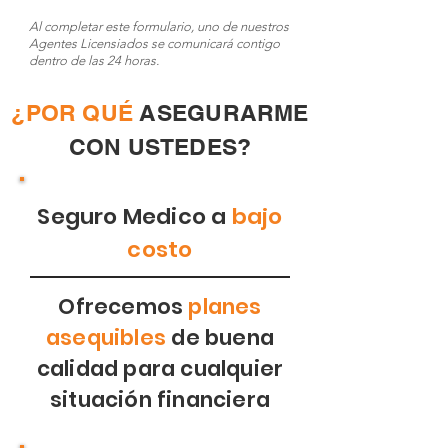
Al completar este formulario, uno de nuestros
Agentes Licensiados se comunicará contigo
dentro de las 24 horas.
¿POR QUÉ
ASEGURARME
CON USTEDES?
Seguro Medico a
bajo
costo
Ofrecemos
planes
asequibles
de buena
calidad para cualquier
situación financiera