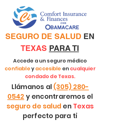
SEGURO DE SALUD
EN
TEXAS
PARA TI
Accede a un seguro médico
confiable
y
accesible
en
cualquier
condado de Texas.
Llámanos al
(305) 280-
0542
y encontraremos el
s
eguro de salud
en
Texas
perfecto para ti
Hemos ayudado a miles de
individuos texanos con su