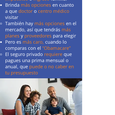
Brinda
más opciones
en cuanto
a que
doctor
o
centro médico
visitar
También hay
más opciones
en el
mercado, así que tendrás
más
planes
y
proveedores
para elegir
Pero es
más caro,
cuando lo
comparas con el
“Obamacare”
El seguro privado
requiere
que
pagues una prima mensual o
anual, que
puede o no caber en
tu presupuesto