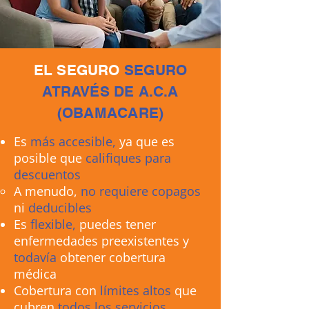
EL SEGURO
SEGURO
ATRAVÉS DE A.C.A
(OBAMACARE)
Es
más accesible,
ya que es
posible que
califiques para
descuentos
A menudo,
no requiere copagos
ni
deducibles
Es
flexible,
puedes tener
enfermedades preexistentes y
todavía
obtener cobertura
médica
Cobertura con
límites altos
que
cubren
todos los servicios