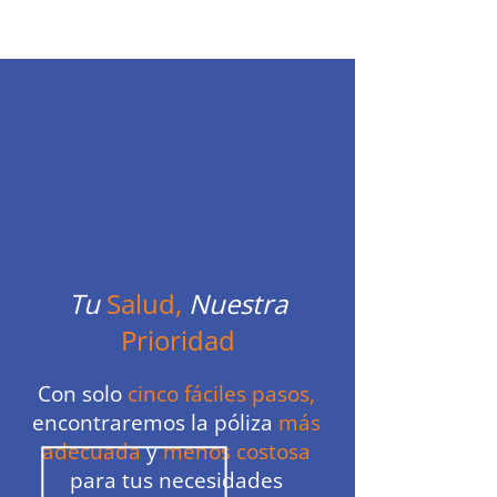
aseguranza y cobertura de salud
Tu
Salud,
Nuestra
Prioridad
Con solo
cinco fáciles pasos,
encontraremos la póliza
más
adecuada
y
menos costosa
para tus necesidades